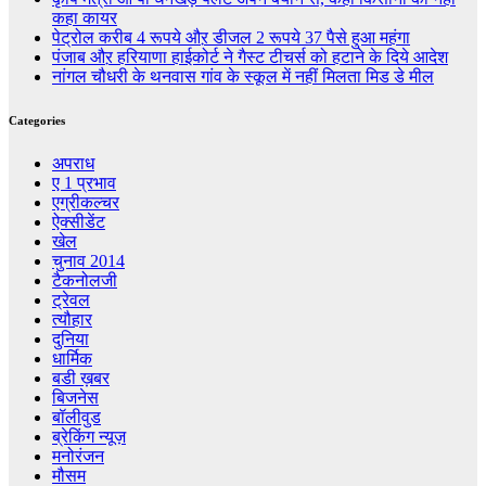
कहा कायर
पेट्रोल करीब 4 रूपये औऱ डीजल 2 रूपये 37 पैसे हुआ महंगा
पंजाब औऱ हरियाणा हाईकोर्ट ने गैस्ट टीचर्स को हटाने के दिये आदेश
नांगल चौधरी के थनवास गांव के स्कूल में नहीं मिलता मिड डे मील
Categories
अपराध
ए 1 प्रभाव
एग्रीकल्चर
ऐक्सीडेंट
खेल
चुनाव 2014
टैकनोलजी
ट्रेवल
त्यौहार
दुनिया
धार्मिक
बडी ख़बर
बिजनेस
बॉलीवुड
ब्रेकिंग न्यूज़
मनोरंजन
मौसम