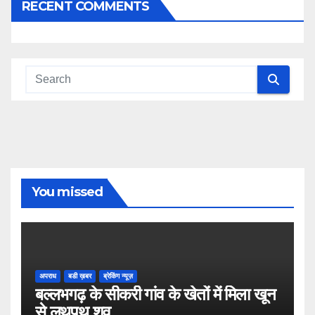
RECENT COMMENTS
You missed
अपराध
बडी ख़बर
ब्रेकिंग न्यूज़
बल्लभगढ़ के सीकरी गांव के खेतों में मिला खून
से लथपथ शव