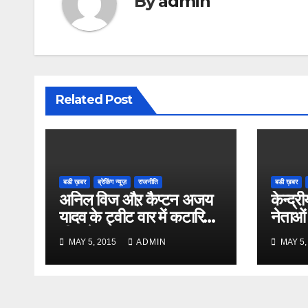
By
admin
Related Post
बडी ख़बर
ब्रेकिंग न्यूज़
राजनीति
बडी ख़बर
अनिल विज औऱ कैप्टन अजय
केन्द्री
यादव के ट्वीट वार में कटारिया
नेताओं
भी कूदे
MAY 5, 2015
ADMIN
MAY 5,