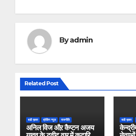
navigation
By
admin
Related Post
बडी ख़बर
ब्रेकिंग न्यूज़
राजनीति
बडी ख़बर
अनिल विज औऱ कैप्टन अजय
केन्द्री
यादव के ट्वीट वार में कटारिया
नेताओं