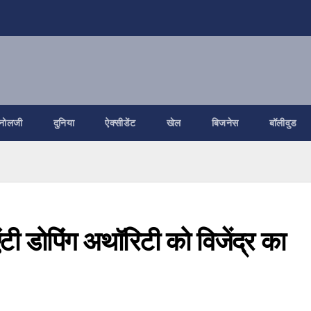
नोलजी
दुनिया
ऐक्सीडेंट
खेल
बिजनेस
बॉलीवुड
ंटी डोपिंग अथॉरिटी को विजेंद्र का