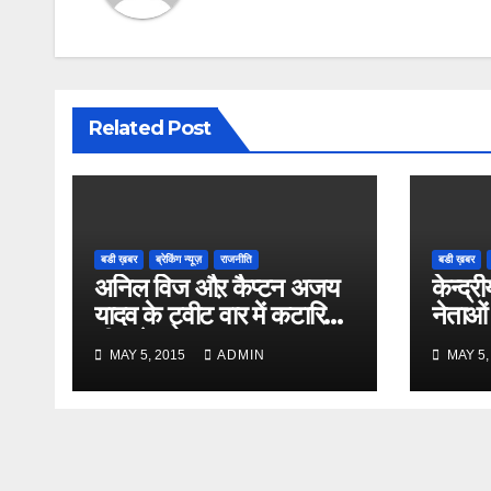
Related Post
बडी ख़बर
ब्रेकिंग न्यूज़
राजनीति
बडी ख़बर
अनिल विज औऱ कैप्टन अजय
केन्द्री
यादव के ट्वीट वार में कटारिया
नेताओं
भी कूदे
MAY 5, 2015
ADMIN
MAY 5,