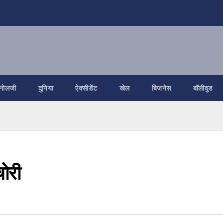
नोलजी
दुनिया
ऐक्सीडेंट
खेल
बिजनेस
बॉलीवुड
चोरी