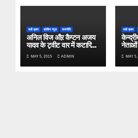
बडी ख़बर
ब्रेकिंग न्यूज़
राजनीति
बडी ख़बर
अनिल विज औऱ कैप्टन अजय
केन्द्री
यादव के ट्वीट वार में कटारिया
नेताओं
भी कूदे
MAY 5, 2015
ADMIN
MAY 5,