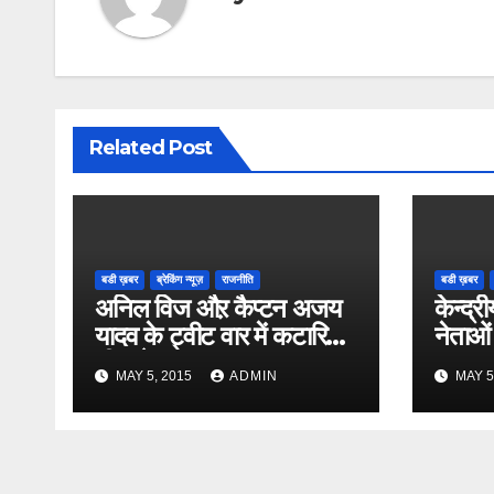
Related Post
बडी ख़बर
ब्रेकिंग न्यूज़
राजनीति
बडी ख़बर
अनिल विज औऱ कैप्टन अजय
केन्द्री
यादव के ट्वीट वार में कटारिया
नेताओं
भी कूदे
MAY 5, 2015
ADMIN
MAY 5