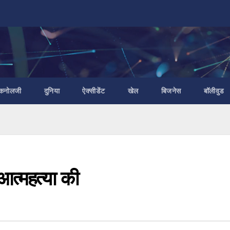
ैकनोलजी
दुनिया
ऐक्सीडेंट
खेल
बिजनेस
बॉलीवुड
आत्महत्या की