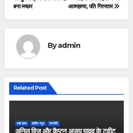
Post
बना मच्छर
आत्महत्या, पति गिरफ्तार
navigation
By
admin
Related Post
बडी ख़बर
ब्रेकिंग न्यूज़
राजनीति
अनिल विज औऱ कैप्टन अजय यादव के ट्वीट