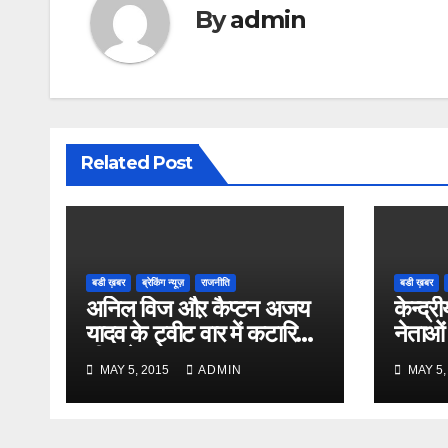
By
admin
Related Post
बडी ख़बर
ब्रेकिंग न्यूज़
राजनीति
बडी ख़बर
अनिल विज औऱ कैप्टन अजय
केन्द्री
यादव के ट्वीट वार में कटारिया
नेताओं
भी कूदे
MAY 5, 2015
ADMIN
MAY 5,