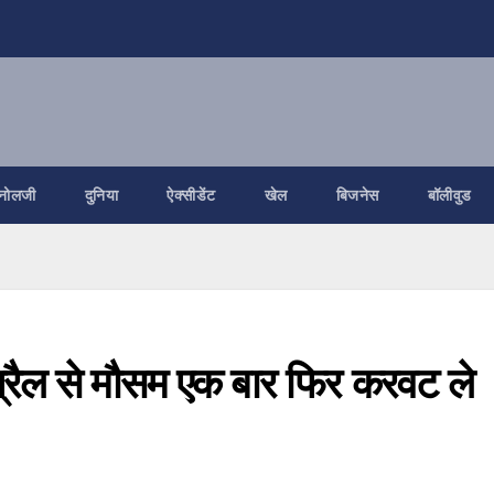
नोलजी
दुनिया
ऐक्सीडेंट
खेल
बिजनेस
बॉलीवुड
्रैल से मौसम एक बार फिर करवट ले