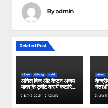
By
admin
Related Post
बडी ख़बर
ब्रेकिंग न्यूज़
राजनीति
बडी ख़बर
अनिल विज औऱ कैप्टन अजय
केन्द्री
यादव के ट्वीट वार में कटारिया
नेताओं
भी कूदे
MAY 5, 2015
ADMIN
MAY 5,