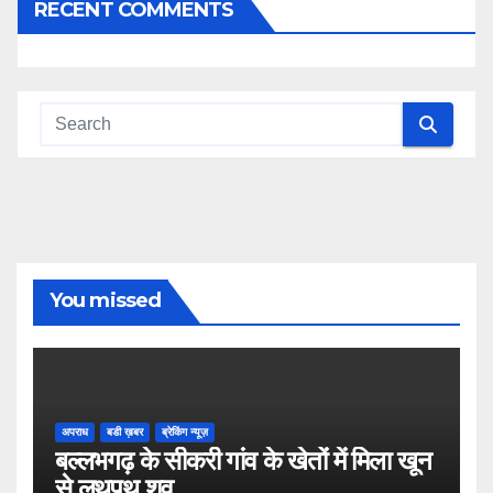
RECENT COMMENTS
You missed
अपराध
बडी ख़बर
ब्रेकिंग न्यूज़
बल्लभगढ़ के सीकरी गांव के खेतों में मिला खून
से लथपथ शव