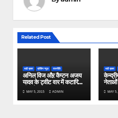
Related Post
बडी ख़बर
ब्रेकिंग न्यूज़
राजनीति
बडी ख़बर
अनिल विज औऱ कैप्टन अजय
केन्द्री
यादव के ट्वीट वार में कटारिया
नेताओं
भी कूदे
MAY 5, 2015
ADMIN
MAY 5,