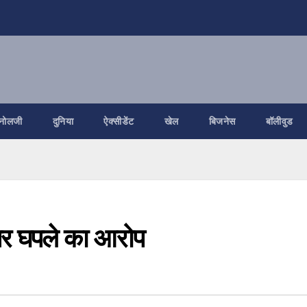
नोलजी
दुनिया
ऐक्सीडेंट
खेल
बिजनेस
बॉलीवुड
ं पर घपले का आरोप