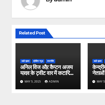
Related Post
बडी ख़बर
ब्रेकिंग न्यूज़
राजनीति
बडी ख़बर
अनिल विज औऱ कैप्टन अजय
केन्द्री
यादव के ट्वीट वार में कटारिया
नेताओं
भी कूदे
MAY 5, 2015
ADMIN
MAY 5