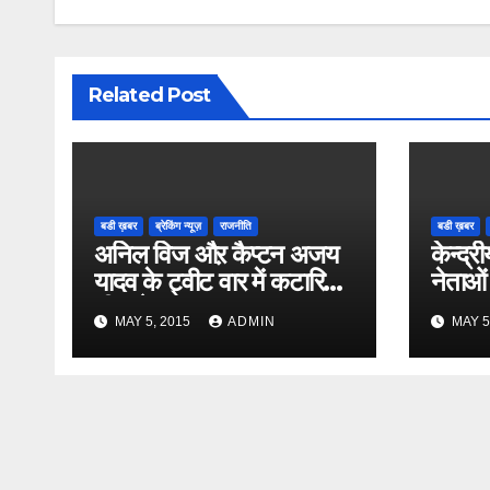
Related Post
बडी ख़बर
ब्रेकिंग न्यूज़
राजनीति
बडी ख़बर
अनिल विज औऱ कैप्टन अजय
केन्द्री
यादव के ट्वीट वार में कटारिया
नेताओं
भी कूदे
MAY 5, 2015
ADMIN
MAY 5