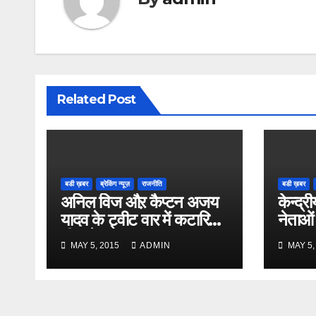
Related Post
बडी ख़बर
ब्रेकिंग न्यूज़
राजनीति
बडी ख़बर
अनिल विज औऱ कैप्टन अजय
केन्द्री
यादव के ट्वीट वार में कटारिया
नेताओं
भी कूदे
MAY 5, 2015
ADMIN
MAY 5,