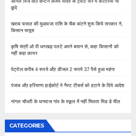
अनिल विज औऱ कैप्टन अजय यादव के ट्वीट वार में कटारिया भी
कूदे
खराब फसल की मुआवजा राशि के चैक बांटने शुरू किये सरकार ने,
किसान मायूस
कृषि मंत्री ओ पी धनखड़ पलटे अपने बयान से, कहा किसानों को
नहीं कहा कायर
पेट्रोल करीब 4 रूपये औऱ डीजल 2 रूपये 37 पैसे हुआ महंगा
पंजाब औऱ हरियाणा हाईकोर्ट ने गैस्ट टीचर्स को हटाने के दिये आदेश
नांगल चौधरी के थनवास गांव के स्कूल में नहीं मिलता मिड डे मील
CATEGORIES