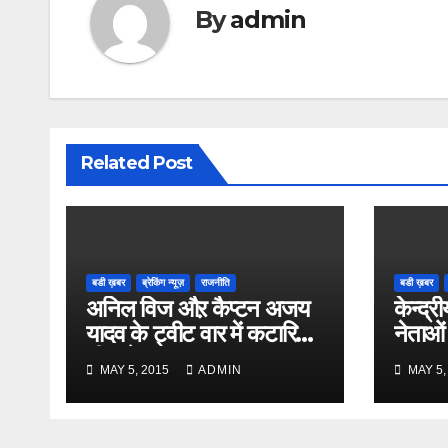
By
admin
Related Post
बडी ख़बर
ब्रेकिंग न्यूज़
राजनीति
बडी ख़बर
अनिल विज औऱ कैप्टन अजय
केन्द्री
यादव के ट्वीट वार में कटारिया
नेताओं
भी कूदे
MAY 5, 2015
ADMIN
MAY 5,