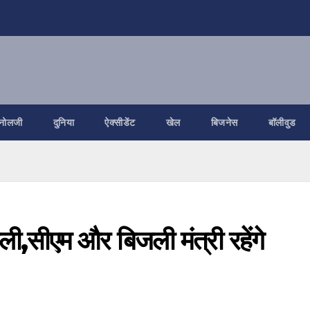
नोलजी
दुनिया
ऐक्सीडेंट
खेल
बिजनेस
बॉलीवुड
ैली,सीएम और बिजली मंत्री रहेंगे