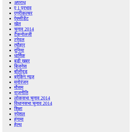
अपराध
ए 1 प्रभाव
एग्रीकल्चर
ऐक्सीडेंट
खेल
चुनाव 2014
टैकनोलजी
ट्रेवल
त्यौहार
दुनिया
धार्मिक
बडी ख़बर
बिजनेस
बॉलीवुड
ब्रेकिंग न्यूज़
मनोरंजन
मौसम
राजनीति
लोकसभा चुनाव 2014
विधानसभा चुनाव 2014
शिक्षा
स्पेशल
हंगामा
हेल्थ