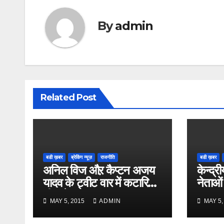
By
admin
Related Post
बडी ख़बर
ब्रेकिंग न्यूज़
राजनीति
बडी ख़बर
अनिल विज औऱ कैप्टन अजय
केन्द्री
यादव के ट्वीट वार में कटारिया
नेताओं
भी कूदे
MAY 5, 2015
ADMIN
MAY 5,