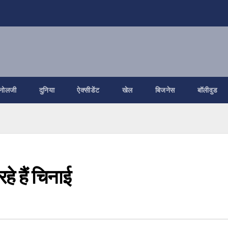
नोलजी
दुनिया
ऐक्सीडेंट
खेल
बिजनेस
बॉलीवुड
हे हैं चिनाई