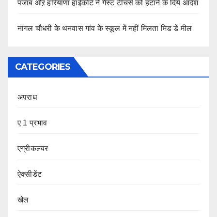
पंजाब औऱ हरियाणा हाईकोर्ट ने गैस्ट टीचर्स को हटाने के दिये आदेश
नांगल चौधरी के थनवास गांव के स्कूल में नहीं मिलता मिड डे मील
CATEGORIES
अपराध
ए 1 प्रभाव
एग्रीकल्चर
ऐक्सीडेंट
खेल