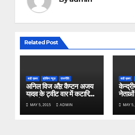
Related Post
बडी ख़बर
ब्रेकिंग न्यूज़
राजनीति
बडी ख़बर
अनिल विज औऱ कैप्टन अजय
केन्द्री
यादव के ट्वीट वार में कटारिया
नेताओं
भी कूदे
MAY 5, 2015
ADMIN
MAY 5,