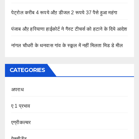
पेट्रोल करीब 4 रूपये औऱ डीजल 2 रूपये 37 पैसे हुआ महंगा
पंजाब औऱ हरियाणा हाईकोर्ट ने गैस्ट टीचर्स को हटाने के दिये आदेश
नांगल चौधरी के थनवास गांव के स्कूल में नहीं मिलता मिड डे मील
CATEGORIES
अपराध
ए 1 प्रभाव
एग्रीकल्चर
ऐक्सीडेंट