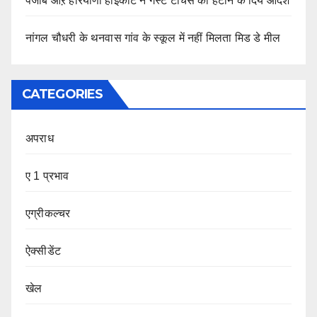
पंजाब औऱ हरियाणा हाईकोर्ट ने गैस्ट टीचर्स को हटाने के दिये आदेश
नांगल चौधरी के थनवास गांव के स्कूल में नहीं मिलता मिड डे मील
CATEGORIES
अपराध
ए 1 प्रभाव
एग्रीकल्चर
ऐक्सीडेंट
खेल