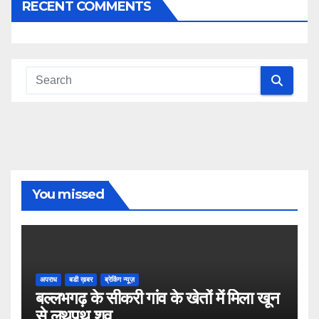
RECENT COMMENTS
You missed
अपराध
बडी ख़बर
ब्रेकिंग न्यूज़
बल्लभगढ़ के सीकरी गांव के खेतों में मिला खून
से लथपथ शव