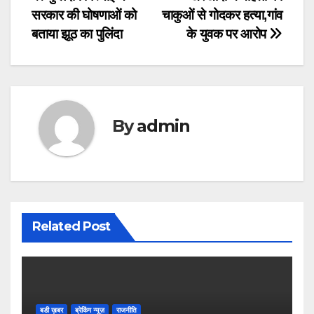
Post
सरकार की घोषणाओं को
चाकुओं से गोदकर हत्या,गांव
navigation
बताया झूठ का पुलिंदा
के युवक पर आरोप
By
admin
Related Post
बडी ख़बर
ब्रेकिंग न्यूज़
राजनीति