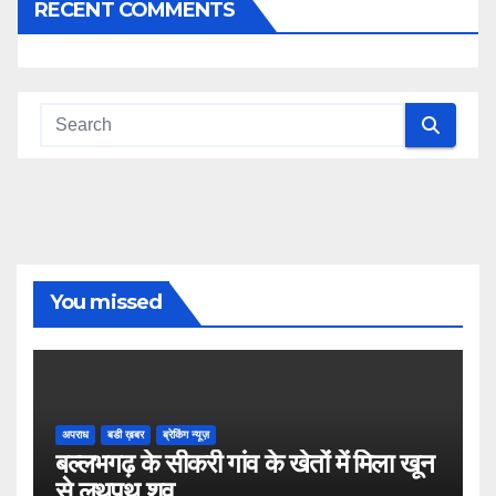
RECENT COMMENTS
You missed
अपराध
बडी ख़बर
ब्रेकिंग न्यूज़
बल्लभगढ़ के सीकरी गांव के खेतों में मिला खून
से लथपथ शव