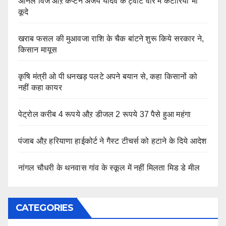
अनिल विज औऱ कैप्टन अजय यादव के ट्वीट वार में कटारिया भी
कूदे
खराब फसल की मुआवजा राशि के चैक बांटने शुरू किये सरकार ने,
किसान मायूस
कृषि मंत्री ओ पी धनखड़ पलटे अपने बयान से, कहा किसानों को
नहीं कहा कायर
पेट्रोल करीब 4 रूपये औऱ डीजल 2 रूपये 37 पैसे हुआ महंगा
पंजाब औऱ हरियाणा हाईकोर्ट ने गैस्ट टीचर्स को हटाने के दिये आदेश
नांगल चौधरी के थनवास गांव के स्कूल में नहीं मिलता मिड डे मील
CATEGORIES