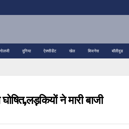
नोलजी
दुनिया
ऐक्सीडेंट
खेल
बिजनेस
बॉलीवुड
ोषित,लड़़कियों ने मारी बाजी