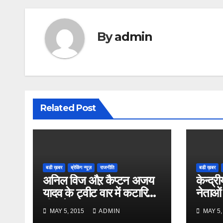
By
admin
Related Post
बडी ख़बर
ब्रेकिंग न्यूज़
राजनीति
बडी ख़बर
अनिल विज औऱ कैप्टन अजय
केन्द्री
यादव के ट्वीट वार में कटारिया
नेताओं
भी कूदे
MAY 5, 2015
ADMIN
MAY 5,