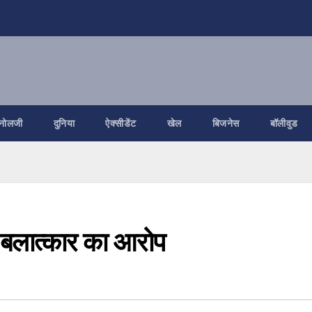
नोलजी
दुनिया
ऐक्सीडेंट
खेल
बिजनेस
बॉलीवुड
थ बलात्कार का आरोप