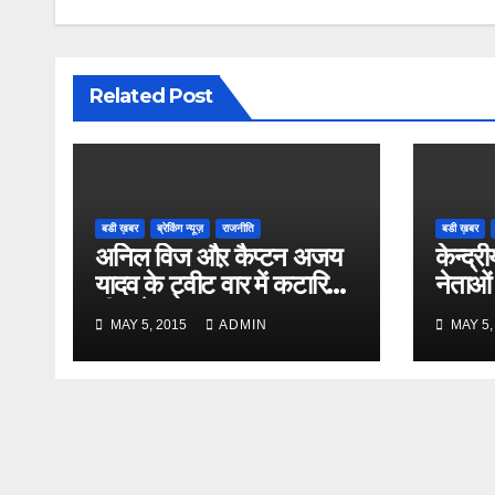
Related Post
बडी ख़बर
ब्रेकिंग न्यूज़
राजनीति
बडी ख़बर
अनिल विज औऱ कैप्टन अजय
केन्द्री
यादव के ट्वीट वार में कटारिया
नेताओं
भी कूदे
MAY 5, 2015
ADMIN
MAY 5,