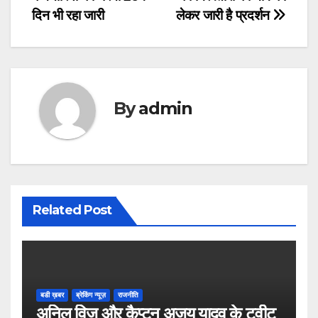
navigation
दिन भी रहा जारी
लेकर जारी है प्रदर्शन
By
admin
Related Post
बडी ख़बर
ब्रेकिंग न्यूज़
राजनीति
अनिल विज औऱ कैप्टन अजय यादव के ट्वीट