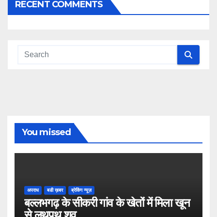
RECENT COMMENTS
You missed
अपराध
बडी ख़बर
ब्रेकिंग न्यूज़
बल्लभगढ़ के सीकरी गांव के खेतों में मिला खून
से लथपथ शव