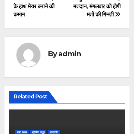
navigation
के हाथ मेयर बनाने की
मतदान, मंगलवार को होगी
कमान
मतों की गिनती
By
admin
Related Post
बडी ख़बर
ब्रेकिंग न्यूज़
राजनीति