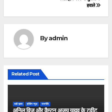
हवाले
By
admin
Related Post
बडी ख़बर
ब्रेकिंग न्यूज़
राजनीति
अनिल विज औऱ कैप्टन अजय यादव के ट्वीट