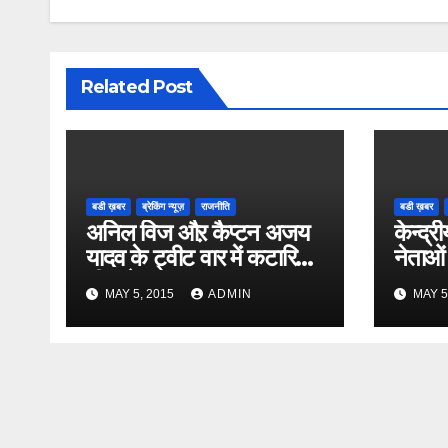
Related Post
बडी ख़बर
ब्रेकिंग न्यूज़
राजनीति
बडी ख़बर
अनिल विज औऱ कैप्टन अजय
केन्द्री
यादव के ट्वीट वार में कटारिया
नेताओं
भी कूदे
MAY 5, 2015
ADMIN
MAY 5