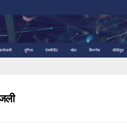
ैकनोलजी
दुनिया
ऐक्सीडेंट
खेल
बिजनेस
बॉलीवुड
िजली