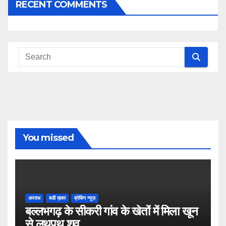
RECENT COMMENTS
You missed
अपराध
बडी ख़बर
ब्रेकिंग न्यूज़
बल्लभगढ़ के सीकरी गांव के खेतों में मिला खून
से लथपथ शव