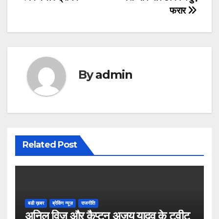
navigation
फरार
By
admin
Related Post
बडी ख़बर
ब्रेकिंग न्यूज़
राजनीति
अनिल विज औऱ कैप्टन अजय यादव के ट्वीट