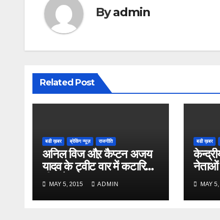
By
admin
Related Post
बडी ख़बर
ब्रेकिंग न्यूज़
राजनीति
बडी ख़बर
अनिल विज औऱ कैप्टन अजय
केन्द्री
यादव के ट्वीट वार में कटारिया
नेताओं
भी कूदे
MAY 5, 2015
ADMIN
MAY 5,