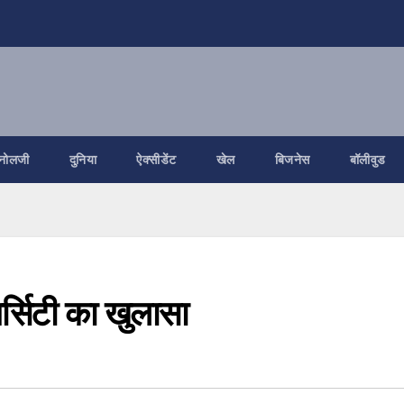
नोलजी
दुनिया
ऐक्सीडेंट
खेल
बिजनेस
बॉलीवुड
र्सिटी का खुलासा