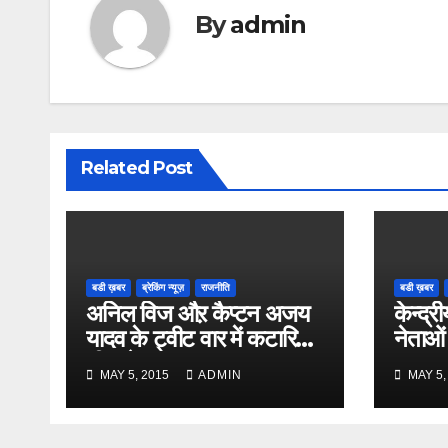
By
admin
Related Post
बडी ख़बर
ब्रेकिंग न्यूज़
राजनीति
बडी ख़बर
अनिल विज औऱ कैप्टन अजय
केन्द्री
यादव के ट्वीट वार में कटारिया
नेताओं
भी कूदे
MAY 5, 2015
ADMIN
MAY 5,