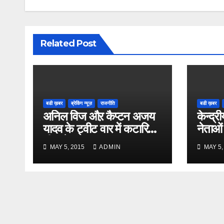
Related Post
बडी ख़बर
ब्रेकिंग न्यूज़
राजनीति
बडी ख़बर
अनिल विज औऱ कैप्टन अजय
केन्द्री
यादव के ट्वीट वार में कटारिया
नेताओं
भी कूदे
MAY 5, 2015
ADMIN
MAY 5,