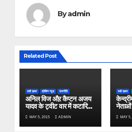
By
admin
Related Post
बडी ख़बर
ब्रेकिंग न्यूज़
राजनीति
बडी ख़बर
अनिल विज औऱ कैप्टन अजय
केन्द्री
यादव के ट्वीट वार में कटारिया
नेताओं
भी कूदे
MAY 5, 2015
ADMIN
MAY 5,