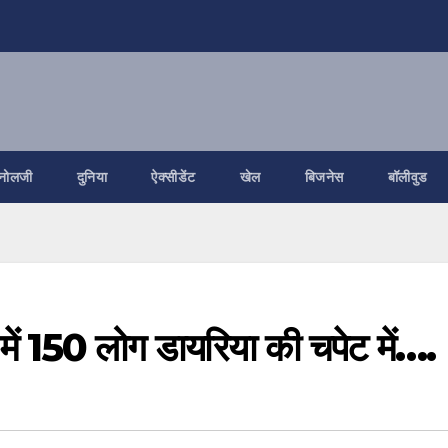
नोलजी
दुनिया
ऐक्सीडेंट
खेल
बिजनेस
बॉलीवुड
में 150 लोग डायरिया की चपेट में….