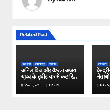
Related Post
बडी ख़बर
ब्रेकिंग न्यूज़
राजनीति
बडी ख़बर
अनिल विज औऱ कैप्टन अजय
केन्द्री
यादव के ट्वीट वार में कटारिया
नेताओं
भी कूदे
MAY 5, 2015
ADMIN
MAY 5,