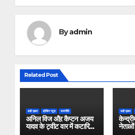
navigation
By
admin
Related Post
बडी ख़बर
ब्रेकिंग न्यूज़
राजनीति
बडी ख़बर
अनिल विज औऱ कैप्टन अजय
केन्द्री
यादव के ट्वीट वार में कटारिया
नेताओं
भी कूदे