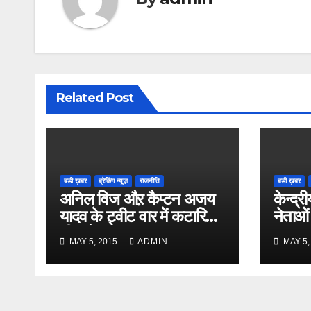
Related Post
बडी ख़बर
ब्रेकिंग न्यूज़
राजनीति
बडी ख़बर
अनिल विज औऱ कैप्टन अजय
केन्द्री
यादव के ट्वीट वार में कटारिया
नेताओं
भी कूदे
MAY 5, 2015
ADMIN
MAY 5,