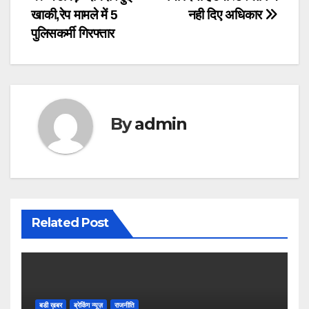
Post
खाकी,रेप मामले में 5
नही दिए अधिकार
navigation
पुलिसकर्मी गिरफ्तार
By
admin
Related Post
बडी ख़बर
ब्रेकिंग न्यूज़
राजनीति