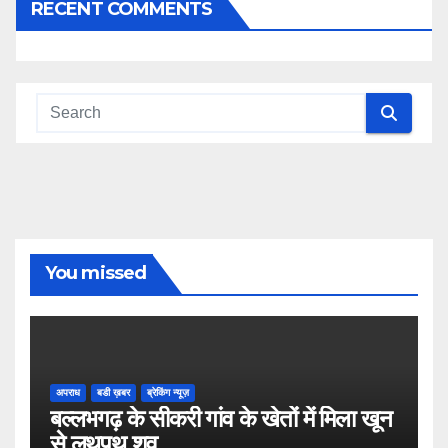
RECENT COMMENTS
You missed
अपराध
बडी ख़बर
ब्रेकिंग न्यूज़
बल्लभगढ़ के सीकरी गांव के खेतों में मिला खून
से लथपथ शव