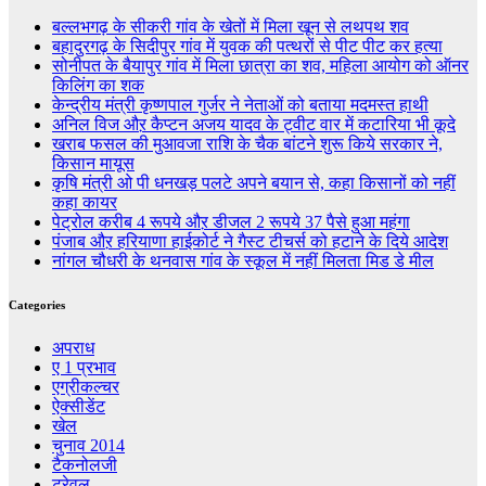
बल्लभगढ़ के सीकरी गांव के खेतों में मिला खून से लथपथ शव
बहादुरगढ़ के सिदीपुर गांव में युवक की पत्थरों से पीट पीट कर हत्या
सोनीपत के बैयापुर गांव में मिला छात्रा का शव, महिला आयोग को ऑनर
किलिंग का शक
केन्द्रीय मंत्री कृष्णपाल गुर्जर ने नेताओं को बताया मदमस्त हाथी
अनिल विज औऱ कैप्टन अजय यादव के ट्वीट वार में कटारिया भी कूदे
खराब फसल की मुआवजा राशि के चैक बांटने शुरू किये सरकार ने,
किसान मायूस
कृषि मंत्री ओ पी धनखड़ पलटे अपने बयान से, कहा किसानों को नहीं
कहा कायर
पेट्रोल करीब 4 रूपये औऱ डीजल 2 रूपये 37 पैसे हुआ महंगा
पंजाब औऱ हरियाणा हाईकोर्ट ने गैस्ट टीचर्स को हटाने के दिये आदेश
नांगल चौधरी के थनवास गांव के स्कूल में नहीं मिलता मिड डे मील
Categories
अपराध
ए 1 प्रभाव
एग्रीकल्चर
ऐक्सीडेंट
खेल
चुनाव 2014
टैकनोलजी
ट्रेवल