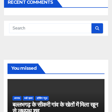
RECENT COMMENTS
You missed
अपराध
बडी ख़बर
ब्रेकिंग न्यूज़
बल्लभगढ़ के सीकरी गांव के खेतों में मिला खून
से लथपथ शव