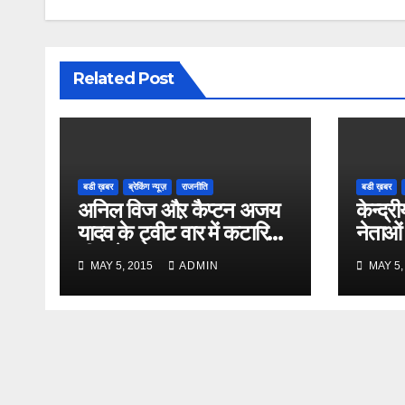
Related Post
बडी ख़बर
ब्रेकिंग न्यूज़
राजनीति
बडी ख़बर
अनिल विज औऱ कैप्टन अजय
केन्द्री
यादव के ट्वीट वार में कटारिया
नेताओं
भी कूदे
MAY 5, 2015
ADMIN
MAY 5,