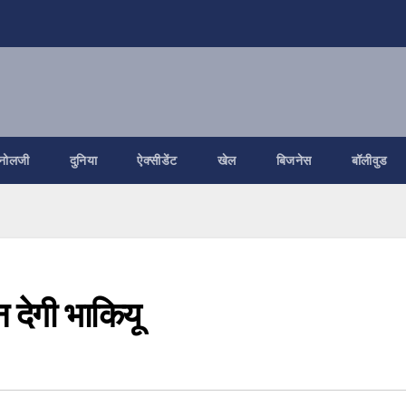
नोलजी
दुनिया
ऐक्सीडेंट
खेल
बिजनेस
बॉलीवुड
 देगी भाकियू