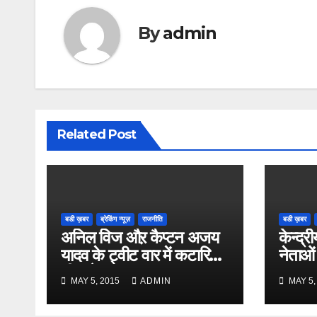
By
admin
Related Post
बडी ख़बर
ब्रेकिंग न्यूज़
राजनीति
बडी ख़बर
अनिल विज औऱ कैप्टन अजय
केन्द्री
यादव के ट्वीट वार में कटारिया
नेताओं
भी कूदे
MAY 5, 2015
ADMIN
MAY 5,