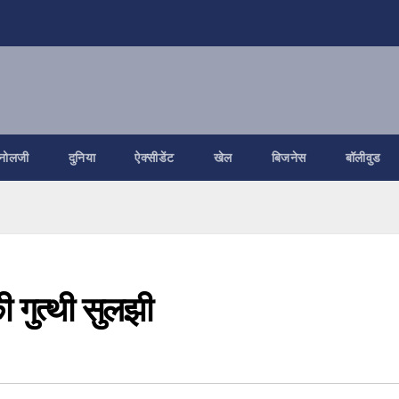
नोलजी
दुनिया
ऐक्सीडेंट
खेल
बिजनेस
बॉलीवुड
ी गुत्थी सुलझी