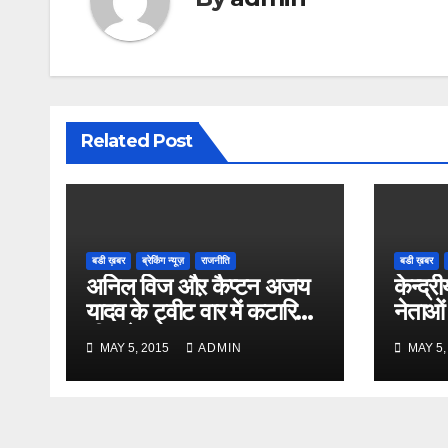
Related Post
बडी ख़बर
ब्रेकिंग न्यूज़
राजनीति
बडी ख़बर
अनिल विज औऱ कैप्टन अजय
केन्द्री
यादव के ट्वीट वार में कटारिया
नेताओं
भी कूदे
MAY 5, 2015
ADMIN
MAY 5,