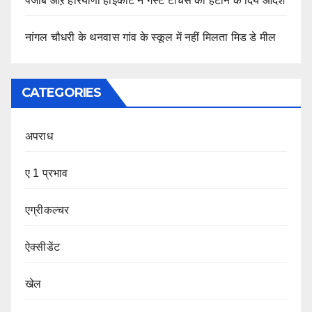
पंजाब औऱ हरियाणा हाईकोर्ट ने गैस्ट टीचर्स को हटाने के दिये आदेश
नांगल चौधरी के थनवास गांव के स्कूल में नहीं मिलता मिड डे मील
CATEGORIES
अपराध
ए 1 प्रभाव
एग्रीकल्चर
ऐक्सीडेंट
खेल