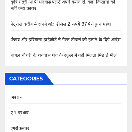
कृषि मंत्री ओ पी धनखड़ पलटे अपने बयान से, कहा किसानों को
नहीं कहा कायर
पेट्रोल करीब 4 रूपये औऱ डीजल 2 रूपये 37 पैसे हुआ महंगा
पंजाब औऱ हरियाणा हाईकोर्ट ने गैस्ट टीचर्स को हटाने के दिये आदेश
नांगल चौधरी के थनवास गांव के स्कूल में नहीं मिलता मिड डे मील
CATEGORIES
अपराध
ए 1 प्रभाव
एग्रीकल्चर